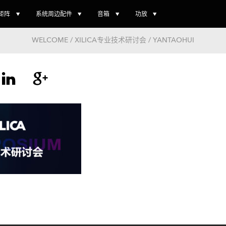
矩阵
系统周边配件
音箱
功放
WELCOME / XILICA专业技术研讨会 / YANTAOHUI
文
章
导
航