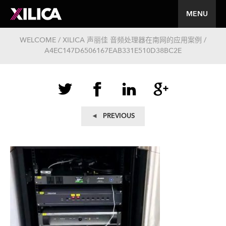
MENU
WELCOME / XILICA 声丽佳 音频处理器在南网的应用案例 /
A4EC147D6506167EAB331E510D38BC2E
文
Previous
PREVIOUS
post:
章
导
航