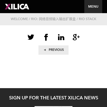
MENU
WELCOME / RIO: 网络音频输入输出扩展盒 / RIO STACK
文
Previous
PREVIOUS
post:
章
导
航
SIGN UP FOR THE LATEST XILICA NEWS