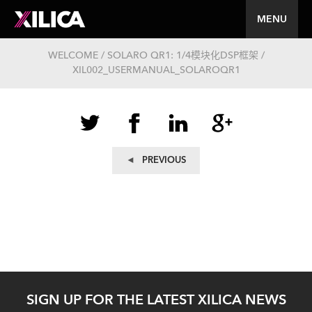
MENU
WELCOME / SOLARO QR1: 1/4模块化DSP框架 /
XIL002_USERMANUAL_SOLAROQR1
文
Previous
PREVIOUS
post:
章
导
航
SIGN UP FOR THE LATEST XILICA NEWS