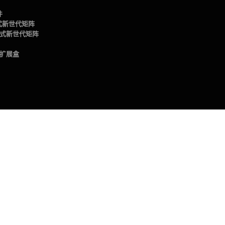
件
插卡式新世代矩阵
4插卡式新世代矩阵
te扩展盒