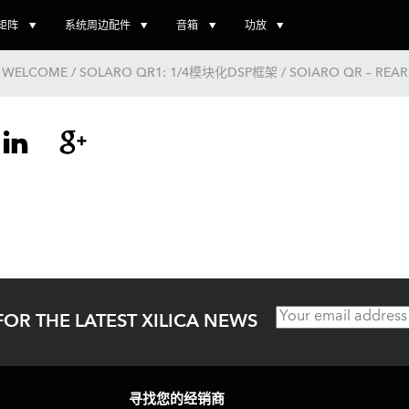
矩阵
系统周边配件
音箱
功放
WELCOME / SOLARO QR1: 1/4模块化DSP框架 / SOIARO QR – REAR
文
章
导
航
FOR THE LATEST XILICA NEWS
寻找您的经销商