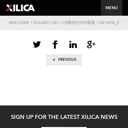
MENU
WELCOME / SOLARO QR1: 1/4模块化DSP框架 / QR WEB_5
文
Previous
PREVIOUS
post:
章
导
航
SIGN UP FOR THE LATEST XILICA NEWS