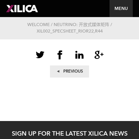
MENU
WELCOME / NEUTRINO: 开放式媒体矩阵 /
XIL002_SPECSHEET_RIOR22,R44
文
Previous
PREVIOUS
post:
章
导
航
SIGN UP FOR THE LATEST XILICA NEWS