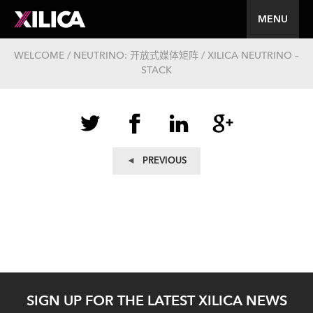
MENU
WELCOME / NEUTRINO: 开放式媒体矩阵 / XILICA NEUTRINO –
STACK
文
Previous
PREVIOUS
post:
章
导
航
SIGN UP FOR THE LATEST XILICA NEWS