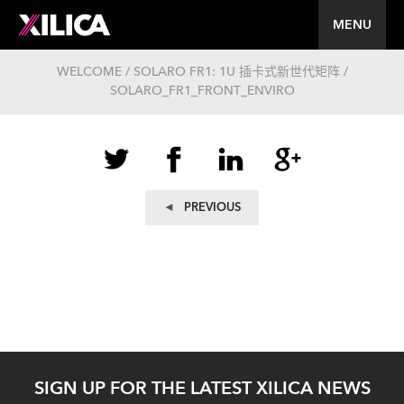
MENU
WELCOME / SOLARO FR1: 1U 插卡式新世代矩阵 /
SOLARO_FR1_FRONT_ENVIRO
文
Previous
PREVIOUS
post:
章
导
航
SIGN UP FOR THE LATEST XILICA NEWS