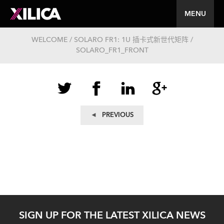
MENU
WELCOME / SOLARO FR1: 1U 插卡式新世代矩阵 /
SOLARO_FR1_FRONT
文
Previous
PREVIOUS
post:
章
导
航
SIGN UP FOR THE LATEST XILICA NEWS