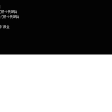
件
插卡式新世代矩阵
4插卡式新世代矩阵
te扩展盒