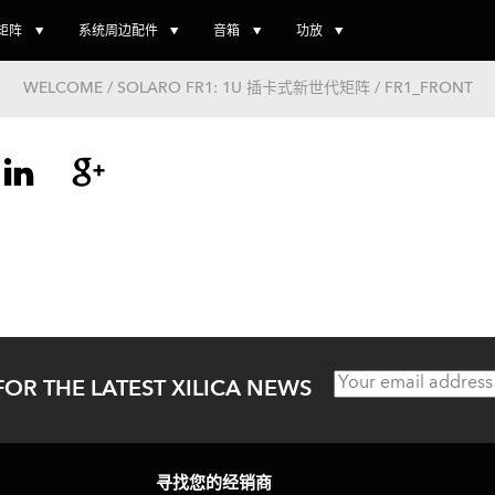
矩阵
系统周边配件
音箱
功放
WELCOME / SOLARO FR1: 1U 插卡式新世代矩阵 / FR1_FRONT
文
章
导
航
FOR THE LATEST XILICA NEWS
寻找您的经销商