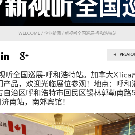
WELCOME / 企业新闻 / 新视听全国巡展-呼和浩特站
文
PREVIO
章
导
 新视听全国巡展-呼和浩特站。加拿大Xilic
航
门产品，欢迎光临展位参观！地点：呼和
古自治区呼和浩特市回民区锡林郭勒南路
日济南站，南郊宾馆！