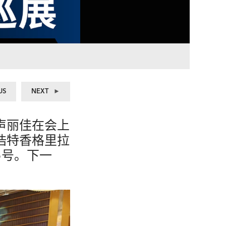
Previous
Next
US
NEXT
post:
post:
a声丽佳在会上
浩特香格里拉
5号。下一