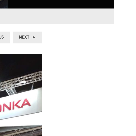
Previous
Next
US
NEXT
post:
post: