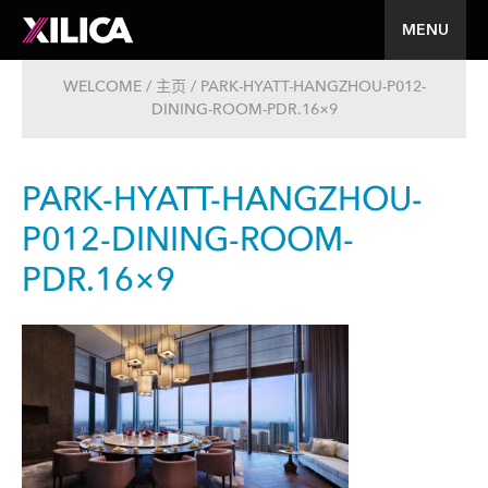
MENU
WELCOME / 主页 / PARK-HYATT-HANGZHOU-P012-
DINING-ROOM-PDR.16×9
PARK-HYATT-HANGZHOU-
P012-DINING-ROOM-
PDR.16×9